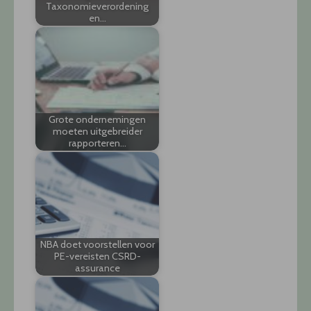
Taxonomieverordening
en…
Grote ondernemingen
moeten uitgebreider
rapporteren…
NBA doet voorstellen voor
PE-vereisten CSRD-
assurance