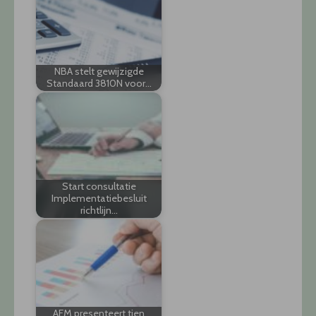
NBA stelt gewijzigde
Standaard 3810N voor…
Start consultatie
Implementatiebesluit
richtlijn…
AFM presenteert tien