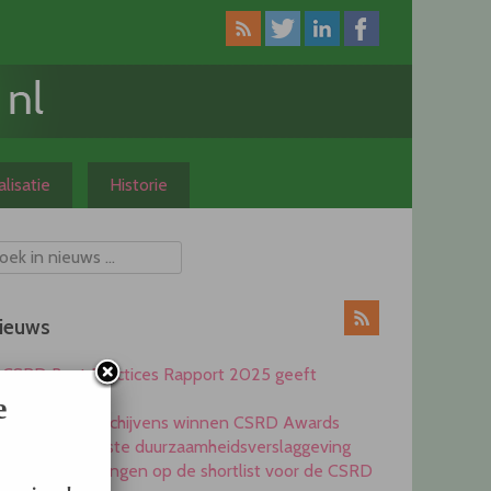
lisatie
Historie
ieuws
CSRD Best Practices Rapport 2025 geeft
inspiratie
e
Heijmans en Schijvens winnen CSRD Awards
2025 voor beste duurzaamheidsverslaggeving
Elf ondernemingen op de shortlist voor de CSRD