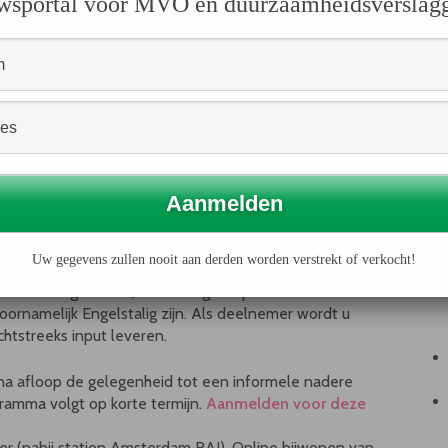
wsportal voor MVO en duurzaamheidsverslag
tatie gestart over deze voorgestelde ESRS. De RJ
amheidsverslaggeving ontwikkelt momenteel het RJ-
it kader organiseren de RJ en EFRAG dit Nederlandse
etrokken experts over deze voorgestelde ESRS, en
eacties te geven aan zowel de RJ als EFRAG over deze
plichte duurzaamheidsverslaggeving.
Uw gegevens zullen nooit aan derden worden verstrekt of verkocht!
 (-werkgroep duurzaamheidsverslaggeving) als EFRAG (-
dse achtergrond en/of ervaring. De presentaties en
oornamelijk Engelstalig zijn. Als deelnemer wordt u
echtstreeks input leveren.
 na afloop de gelegenheid tot een informele nadere
gramma volgt op korte termijn.
Aanmelden voor deze
er (nabij station Amsterdam RAI). Online bijwonen van