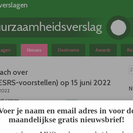
verslagen
slagen
Nieuws
Deelname
Awards
Rea
ach over
SRS-voorstellen) op 15 juni 2022
N
 2022
ert samen
ory
Voer je naam en email adres in voor d
h event
maandelijkse gratis nieuwsbrief!
ity
 en geef
plichte