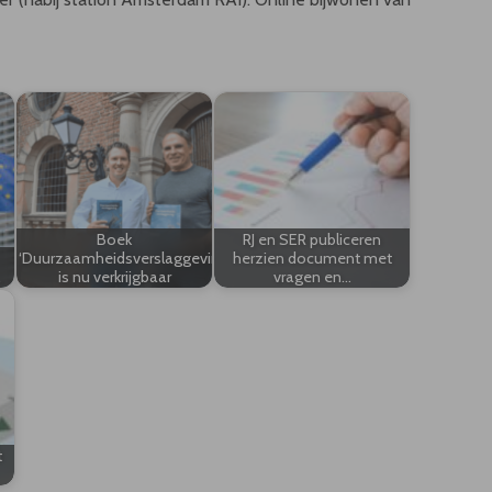
Boek
RJ en SER publiceren
‘Duurzaamheidsverslaggeving’
herzien document met
…
is nu verkrijgbaar
vragen en…
t