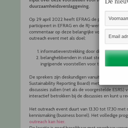
De nieu
duurzaamheidsverslaggeving.
Op 29 april 2022 heeft EFRAG de publieke consul
participeert in EFRAG en de RJ-werkgroep duurza
commentaar op deze belangrijke voorstellen. In d
outreach event met als doel:
informatieverstrekking door diverse nauw b
belanghebbenden in staat stellen directe r
ingrijpende voorstellen voor toekomstig ver
De sprekers zijn deskundigen vanuit zowel de RJ
Sustainability Reporting Board) met een Nederlan
discussies zullen (net als de voorgestelde ESRS) v
interactief betrokken bij de discussies en kunt u r
Het outreach event duurt van 13.30 tot 17.30 met
kennismaking (business borrel). Het volledige pro
outreach kan hier.
De locatie is goed bereikbaar met openbaar vervo