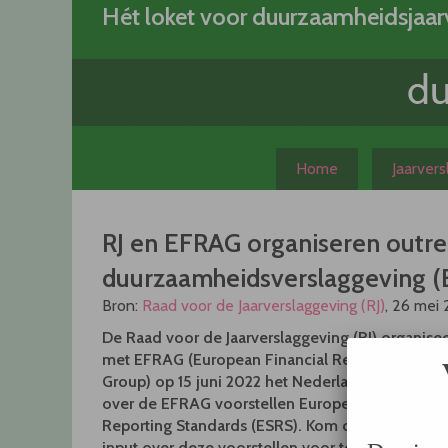
Skip
Hét loket voor duurzaamheidsjaar
to
content
Home
Jaarver
RJ en EFRAG organiseren outre
duurzaamheidsverslaggeving (E
Bron:
Raad voor de Jaarverslaggeving (RJ)
, 26 mei
De Raad voor de Jaarverslaggeving (RJ) organise
met EFRAG (European Financial Reporting Advis
Group) op 15 juni 2022 het Nederlandse outreac
over de EFRAG voorstellen European Sustainabil
Reporting Standards (ESRS). Kom ook, praat mee
input over deze voorstellen voor toekomstig ver