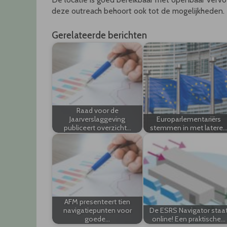
deze outreach behoort ook tot de mogelijkheden.
Gerelateerde berichten
Raad voor de
Jaarverslaggeving
Europarlementariërs
publiceert overzicht…
stemmen in met latere
AFM presenteert tien
navigatiepunten voor
De ESRS Navigator staa
goede…
online! Een praktische…