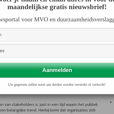
ij organisaties als het Global Reporting Initiative en het
maandelijkse gratis nieuwsbrief!
g over duurzaam ondernemen beter en consistenter. Er is
erter. We zien dat dit leidt tot een aantal nieuwe trends
wsportal voor MVO en duurzaamheidsverslag
n betere verslaggeving hierover."
 het Construction and Real Estate Sector Supplement van
 focus op de vastgoedsector verhoogd. Er worden niet
ver energie, water en kooldioxide, maar ook met
erialen, bodemsanering, gezond en veilig werken en
es spelen een belangrijke rol in het delen van informatie.
holders van een organisatie meer en beter te betrekken.
te van een bedrijf over duurzaam en maatschappelijk
Uw gegevens zullen nooit aan derden worden verstrekt of verkocht!
eageren op de milieustrategie en milieuprestaties van
van stakeholders is, juist in een tijd waarin het publiek
 belangrijke trend. Hierbij komt dat organisaties zich