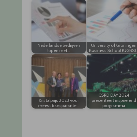
Nederlandse bedrijven
University of Groningen
lopen met…
Business School (UGBS)
CSRD DAY 2024
Kristalprijs 2023 voor
presenteert inspirerend
meest transparante…
programma
Post