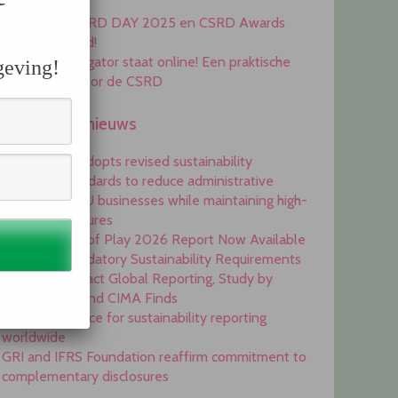
Awards 2025
Inschrijving CSRD DAY 2025 en CSRD Awards
2025 geopend!
De ESRS Navigator staat online! Een praktische
geving!
handleiding voor de CSRD
Engelstalig nieuws
Commission adopts revised sustainability
reporting standards to reduce administrative
burdens for EU businesses while maintaining high-
quality disclosures
EFRAG State of Play 2026 Report Now Available
Onset of Mandatory Sustainability Requirements
Begins to Impact Global Reporting, Study by
IFAC, AICPA and CIMA Finds
GRI is top choice for sustainability reporting
worldwide
GRI and IFRS Foundation reaffirm commitment to
complementary disclosures