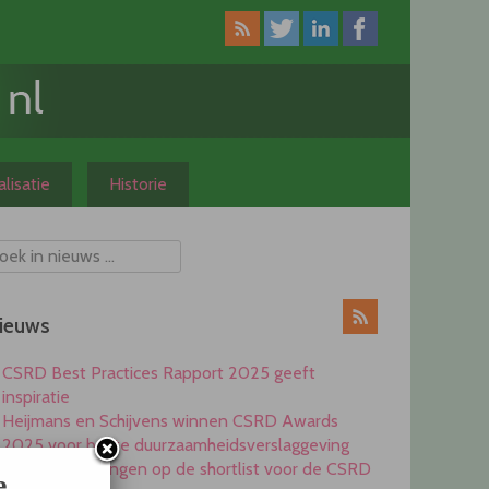
lisatie
Historie
ieuws
CSRD Best Practices Rapport 2025 geeft
inspiratie
Heijmans en Schijvens winnen CSRD Awards
2025 voor beste duurzaamheidsverslaggeving
Elf ondernemingen op de shortlist voor de CSRD
e