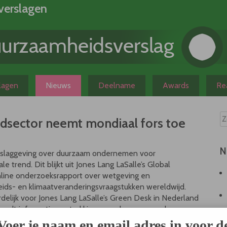
verslagen
slagen
Nieuws
Deelname
Awards
Rea
dsector neemt mondiaal fors toe
N
verslaggeving over duurzaam ondernemen voor
trend. Dit blijkt uit Jones Lang LaSalle’s Global
online onderzoeksrapport over wetgeving en
ids- en klimaatveranderingsvraagstukken wereldwijd.
delijk voor Jones Lang LaSalle’s Green Desk in Nederland
s wordt informatieverstrekking over duurzaam ondernemen
d is tussen de prestaties op gebied van duurzaamheid en
Voer je naam en email adres in voor d