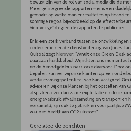
bewust zijn van de rol van social media die de me
Meer geïntegreerde rapporten – er is een duideli
gemaakt op welke manier resultaten op financieel, 
sommige regio’s, bijvoorbeeld op de effectenbeurs 
hierover geïntegreerde rapporten te publiceren.
Er is een sterk verband tussen de ontwikkelingen
ondernemen en de dienstverlening van Jones Lang
Quispel zegt hierover: "Vanuit onze Green Desk ad
duurzaamheidsbeleid. Wij richten ons momentee
en de benodigde business case daarvoor. Door o
bepalen, kunnen wij onze klanten op een onderb
verduurzamingspotentieel van hun vastgoed. Om 
adviseren wij onze klanten bij het opstellen van
afspraken over duurzame exploitatie en duurzaam
energieverbruik, afvalinzameling en transport en 
verzameld, zijn ook te gebruik en voor jaarlijkse
wat een bedrijf aan CO2 uitstoot."
Gerelateerde berichten