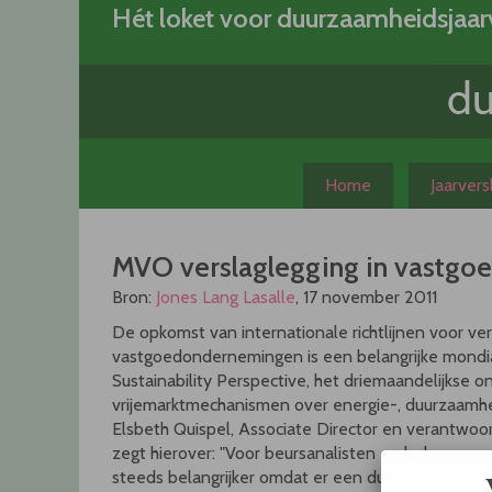
Skip
Hét loket voor duurzaamheidsjaar
to
content
Home
Jaarver
MVO verslaglegging in vastgoe
Bron:
Jones Lang Lasalle
, 17 november 2011
De opkomst van internationale richtlijnen voor 
vastgoedondernemingen is een belangrijke mondiale 
Sustainability Perspective, het driemaandelijkse 
vrijemarktmechanismen over energie-, duurzaamhe
Elsbeth Quispel, Associate Director en verantwoor
zegt hierover: "Voor beursanalisten en belegger
steeds belangrijker omdat er een duidelijk verban