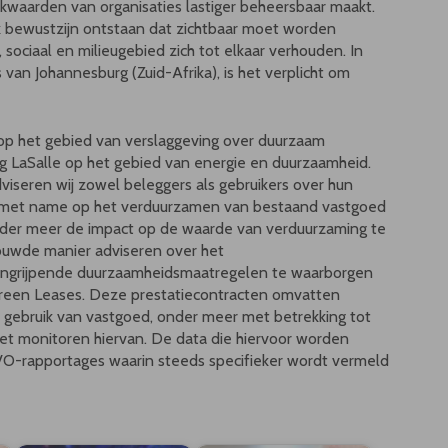
rkwaarden van organisaties lastiger beheersbaar maakt.
jk bewustzijn ontstaan dat zichtbaar moet worden
sociaal en milieugebied zich tot elkaar verhouden. In
van Johannesburg (Zuid-Afrika), is het verplicht om
 op het gebied van verslaggeving over duurzaam
 LaSalle op het gebied van energie en duurzaamheid.
viseren wij zowel beleggers als gebruikers over hun
l met name op het verduurzamen van bestaand vastgoed
nder meer de impact op de waarde van verduurzaming te
ouwde manier adviseren over het
ingrijpende duurzaamheidsmaatregelen te waarborgen
 Green Leases. Deze prestatiecontracten omvatten
 gebruik van vastgoed, onder meer met betrekking tot
het monitoren hiervan. De data die hiervoor worden
 MVO-rapportages waarin steeds specifieker wordt vermeld