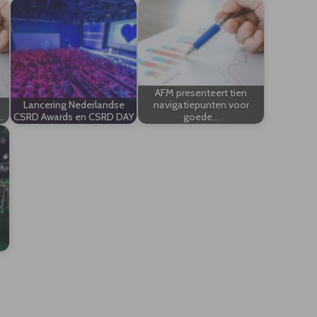
AFM presenteert tien
Lancering Nederlandse
navigatiepunten voor
…
CSRD Awards en CSRD DAY
goede…