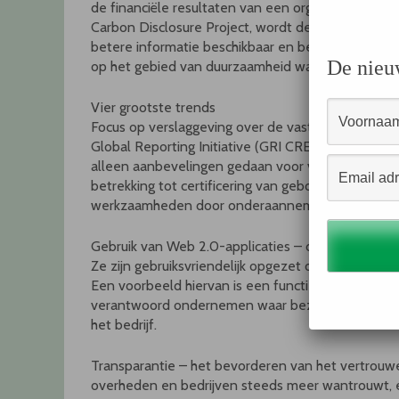
de financiële resultaten van een organisatie. Dankz
Carbon Disclosure Project, wordt de verslaggevin
betere informatie beschikbaar en beleggers zijn al
De nieu
op het gebied van duurzaamheid waaronder meer e
Vier grootste trends
Focus op verslaggeving over de vastgoedsector –
Global Reporting Initiative (GRI CRESS) heeft de
alleen aanbevelingen gedaan voor verslaggeving o
betrekking tot certificering van gebouwen en mat
werkzaamheden door onderaannemers.
Gebruik van Web 2.0-applicaties – online applicati
Ze zijn gebruiksvriendelijk opgezet om alle stake
Een voorbeeld hiervan is een functie op de websi
verantwoord ondernemen waar bezoekers kunnen r
het bedrijf.
Transparantie – het bevorderen van het vertrouwen 
overheden en bedrijven steeds meer wantrouwt, een