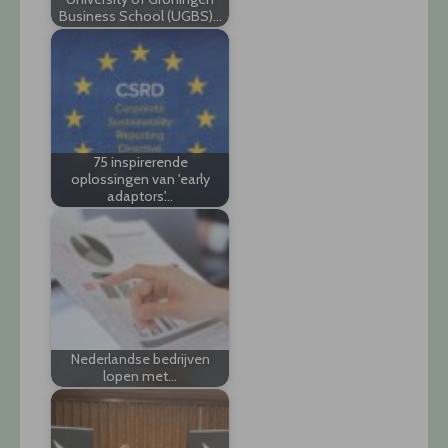
Business School (UGBS)…
75 inspirerende
oplossingen van 'early
adaptors'…
Nederlandse bedrijven
lopen met…