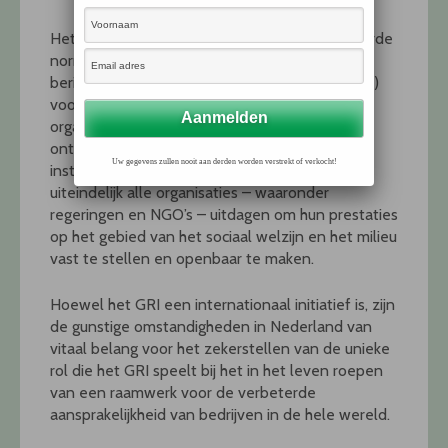
Het GRI tracht te komen tot algemeen aanvaarde
normen (de zogeheten richtlijnen voor de
berichtgeving over duurzaamheidsvraagstukken)
voor het vaststellen van de mate waarin een
organisatie een bijdrage levert aan duurzame
ontwikkeling. Hoewel het GRI zich in eerste
Uw gegevens zullen nooit aan derden worden verstrekt of verkocht!
instantie richt op bedrijven, zal het initiatief
uiteindelijk alle organisaties – waaronder
regeringen en NGO’s – uitdagen om hun prestaties
op het gebied van het sociaal welzijn en het milieu
vast te stellen en openbaar te maken.
Hoewel het GRI een internationaal initiatief is, zijn
de gunstige omstandigheden in Nederland van
vitaal belang voor het zekerstellen van de unieke
rol die het GRI speelt bij het in het leven roepen
van een raamwerk voor de verbeterde
aansprakelijkheid van bedrijven in de hele wereld.