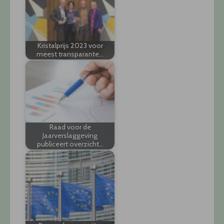
Kristalprijs 2023 voor
meest transparante…
Raad voor de
Jaarverslaggeving
publiceert overzicht…