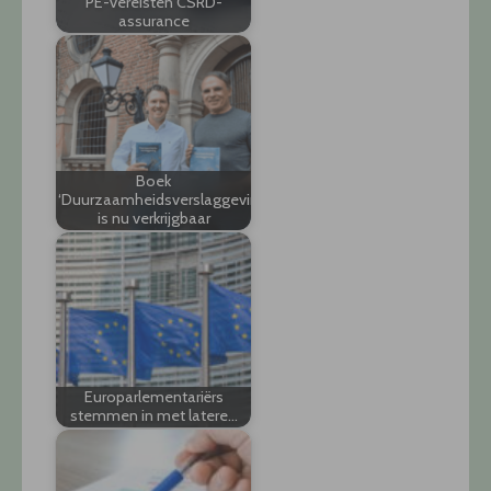
PE-vereisten CSRD-
assurance
Boek
‘Duurzaamheidsverslaggeving’
is nu verkrijgbaar
Europarlementariërs
stemmen in met latere…