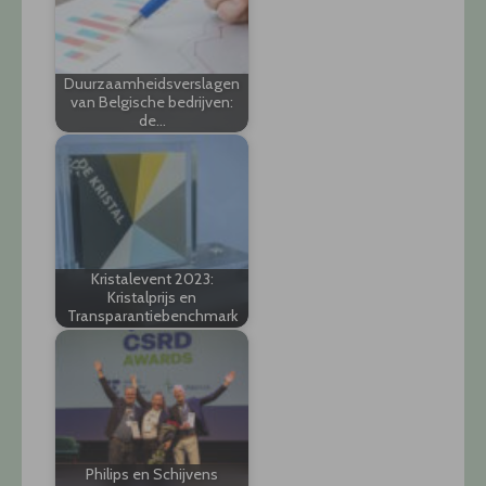
Duurzaamheidsverslagen
van Belgische bedrijven:
de…
Kristalevent 2023:
Kristalprijs en
Transparantiebenchmark
Philips en Schijvens