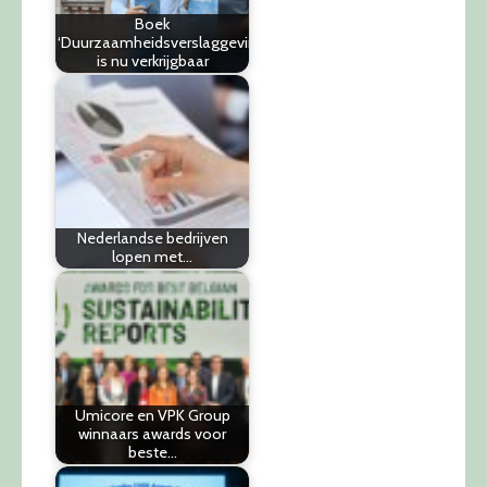
Boek
‘Duurzaamheidsverslaggeving’
is nu verkrijgbaar
Nederlandse bedrijven
lopen met…
Umicore en VPK Group
winnaars awards voor
beste…