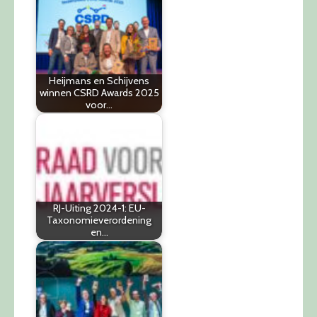
Heijmans en Schijvens
winnen CSRD Awards 2025
voor…
RJ-Uiting 2024-1: EU-
Taxonomieverordening
en…