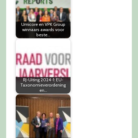
Umicore en VPK Group
winnaars awards voor
beste…
RJ-Uiting 2024-1: EU-
Taxonomieverordening
en…