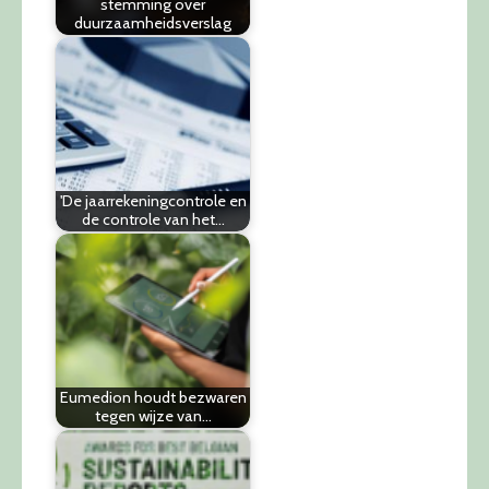
stemming over
duurzaamheidsverslag
'De jaarrekeningcontrole en
de controle van het…
Eumedion houdt bezwaren
tegen wijze van…