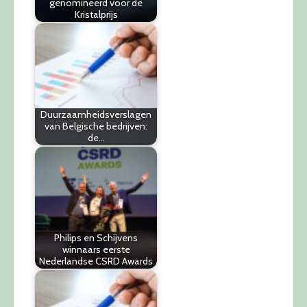
genomineerd voor de
Kristalprijs
Duurzaamheidsverslagen
van Belgische bedrijven:
de…
Philips en Schijvens
winnaars eerste
Nederlandse CSRD Awards