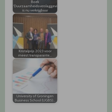
Boek
‘Duurzaamheidsverslaggeving’
is nu verkrijgbaar
Kristalprijs 2023 voor
meest transparante…
University of Groningen
Business School (UGBS)…