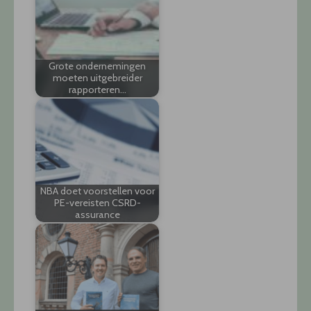
Grote ondernemingen
moeten uitgebreider
rapporteren…
NBA doet voorstellen voor
PE-vereisten CSRD-
assurance