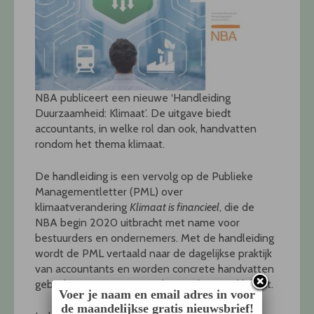
NBA publiceert een nieuwe ‘Handleiding
Duurzaamheid: Klimaat’. De uitgave biedt
accountants, in welke rol dan ook, handvatten
rondom het thema klimaat.
De handleiding is een vervolg op de Publieke
Managementletter (PML) over
klimaatverandering
Klimaat is financieel
, die de
NBA begin 2020 uitbracht met name voor
bestuurders en ondernemers. Met de handleiding
wordt de PML vertaald naar de dagelijkse praktijk
van accountants en worden concrete handvatten
geboden ten aanzien van het onderwerp klimaat.
Voer je naam en email adres in voor
de maandelijkse gratis nieuwsbrief!