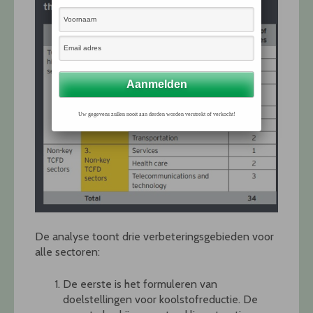
Uw gegevens zullen nooit aan derden worden verstrekt of verkocht!
De analyse toont drie verbeteringsgebieden voor
alle sectoren:
De eerste is het formuleren van
doelstellingen voor koolstofreductie. De