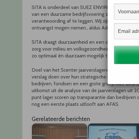
SITA is onderdeel van SUEZ ENVIRONNEMENT en is
van een duurzame bedrijfsvoering ziet SITA het al
verantwoording af te leggen. Wij zijn trots dat 
ontvangst mogen nemen., aldus Adriaan Visser, A
SITA draagt duurzaamheid en een duurzame bedrijf
zorg voor milieu en volksgezondheid in haar genen
zo optimaal én duurzaam mogelijk terugwinnen van
Doel van het Scenter jaarverslagenonderzoek is h
verslag doen over hun strategische beleid. Dit ja
bedrijven, fondsen en een grote groep niet-beur
uitkomst uit de analyse van de jaarverslagen uit 
punt lager scoren op transparantie dan bedrijven di
nog een eerste plaats uitlooft aan AFAS.
Gerelateerde berichten