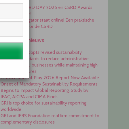
Awards 2025
Inschrijving CSRD DAY 2025 en CSRD Awards
2025 geopend!
De ESRS Navigator staat online! Een praktische
handleiding voor de CSRD
Engelstalig nieuws
Commission adopts revised sustainability
reporting standards to reduce administrative
burdens for EU businesses while maintaining high-
quality disclosures
EFRAG State of Play 2026 Report Now Available
Onset of Mandatory Sustainability Requirements
Begins to Impact Global Reporting, Study by
IFAC, AICPA and CIMA Finds
GRI is top choice for sustainability reporting
worldwide
GRI and IFRS Foundation reaffirm commitment to
complementary disclosures