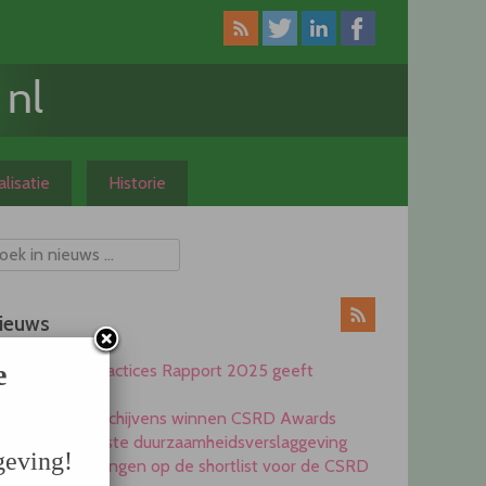
lisatie
Historie
ieuws
e
CSRD Best Practices Rapport 2025 geeft
inspiratie
Heijmans en Schijvens winnen CSRD Awards
2025 voor beste duurzaamheidsverslaggeving
geving!
Elf ondernemingen op de shortlist voor de CSRD