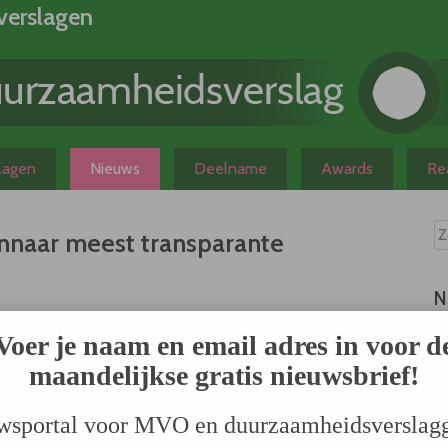
verslagen
slagen
Nieuws
Deelname
Awards
Rea
nnaar meest transparante
N
r het meest transparante jaarverslag van Nederland. SITA
Voer je naam en email adres in voor d
van deze prijs. Scenter beoordeelt ieder jaar meer dan
maandelijkse gratis nieuwsbrief!
ursgenoteerde bedrijven op transparantie van de
ort met haar Duurzaamheidsverslag Verrassend Verpakt
wsportal voor MVO en duurzaamheidsverslag