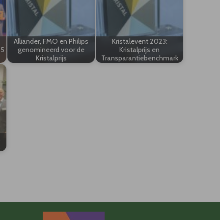
Alliander, FMO en Philips
Kristalevent 2023:
25
genomineerd voor de
Kristalprijs en
Kristalprijs
Transparantiebenchmark
…