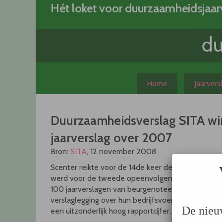
Skip
Hét loket voor duurzaamheidsjaar
to
content
Home
Jaarver
Duurzaamheidsverslag SITA wi
jaarverslag over 2007
Bron:
SITA
, 12 november 2008
Scenter reikte voor de 14de keer de award uit voo
werd voor de tweede opeenvolgende keer winnaar 
100 jaarverslagen van beurgenoteerde en niet-be
verslaglegging over hun bedrijfsvoering. SITA sco
De nieu
een uitzonderlijk hoog rapportcijfer: 9,8.