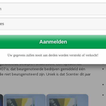
 in Nederland niet beursgenoteerd. Maar in het kader
s haar plicht om ieder jaar op een open en heldere manier
we voor onze werkwijze opnieuw de Scenter-award in
lgemeen directeur van SITA.
svoering hoog in het vaandel. Als afvalonderneming zit
. Afvalinzameling en  verwerking draait immers om het
 kostbare grondstoffen uit afval.
et stimuleren dat ondernemingen zo transparant mogelijk
Uw gegevens zullen nooit aan derden worden verstrekt of verkocht!
ar werden de verslagen van alle AEX-, Midkap-, Small Cap
sgenoteerde bedrijven onderzocht. Een opvallende
2007 is, dat beurgenoteerde bedrijven gemiddeld één
e niet beursgenoteerd zijn. Uniek is dat Scenter dit jaar