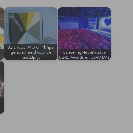
Alliander, FMO en Philips
genomineerd voor de
Lancering Nederlandse
Kristalprijs
CSRD Awards en CSRD DAY