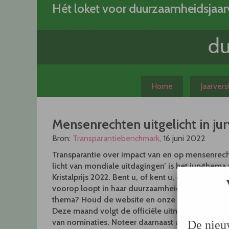
Skip
Hét loket voor duurzaamheidsjaar
to
content
Home
Jaarver
Mensenrechten uitgelicht in ju
Bron:
Transparantiebenchmark
, 16 juni 2022
Transparantie over impact van en op mensenrech
licht van mondiale uitdagingen’ is het jurythema
Kristalprijs 2022. Bent u, of kent u, een organisati
voorop loopt in haar duurzaamheidsverslagleggi
thema? Houd de website en onze kanalen in de 
Deze maand volgt de officiële uitnodiging tot he
van nominaties. Noteer daarnaast alvast 29 nov
De nieu