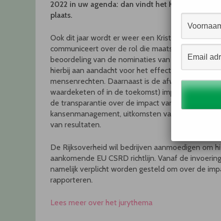
2022 in uw agenda: dan vindt het Kristalevent van
plaats.
Ook dit jaar wordt er weer een Kristalprijs uitgere
communiceert over de rol die maatschappelijke them
beoordeling van de nominaties van dit jaar zal de
hierbij aan aandacht voor het effect van bedrijfs
mensenrechten. Daarnaast is de afweging omtrent 
waardeketen of in de toekomst) impact op mensen
de transparantie over de impact van mensenrechten
kansenmanagement, uitkomsten van beleid, relatiev
van resultaten.
De Rijksoverheid wil bedrijven aanmoedigen om hi
aankomende EU CSRD richtlijn. Vanaf de invoeri
namelijk verplicht worden gesteld om over de impa
rapporteren.
Lees meer over het jurythema