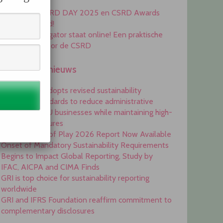
Awards 2025
Inschrijving CSRD DAY 2025 en CSRD Awards
2025 geopend!
De ESRS Navigator staat online! Een praktische
handleiding voor de CSRD
Engelstalig nieuws
Commission adopts revised sustainability
reporting standards to reduce administrative
burdens for EU businesses while maintaining high-
quality disclosures
EFRAG State of Play 2026 Report Now Available
Onset of Mandatory Sustainability Requirements
Begins to Impact Global Reporting, Study by
IFAC, AICPA and CIMA Finds
GRI is top choice for sustainability reporting
worldwide
GRI and IFRS Foundation reaffirm commitment to
complementary disclosures