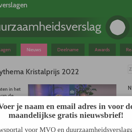
verslagen
slagen
Nieuws
Deelname
Awards
Rea
rythema Kristalprijs 2022
N
ten in het
 van de
e die
Voer je naam en email adres in voor d
ng op dit
maandelijkse gratis nieuwsbrief!
gaten!
t insturen
ember
wsportal voor MVO en duurzaamheidsverslag