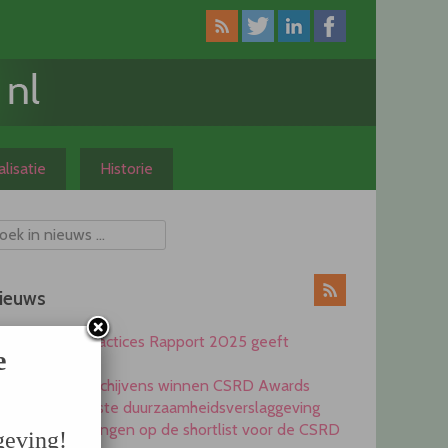
lisatie
Historie
ieuws
CSRD Best Practices Rapport 2025 geeft
e
inspiratie
Heijmans en Schijvens winnen CSRD Awards
2025 voor beste duurzaamheidsverslaggeving
Elf ondernemingen op de shortlist voor de CSRD
geving!