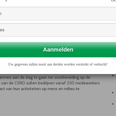
 dit jaar
ikt aan het bedrijf dat het meest transparant
a’s innemen in de dagelijkse bedrijfsvoering. Bij de
 focus liggen op verslaglegging over mensenrechten. Denk
activiteiten op het beschermen en respecteren van
verantwoording van directe en indirecte (verder in de
rechten relevant. Ook wordt door de jury gekeken naar
 op de organisatie. Het gaat hierbij om risico- en
e prestaties, actualiteit van doelstellingen en duiding
Uw gegevens zullen nooit aan derden worden verstrekt of verkocht!
ermee aan de slag te gaan ter voorbereiding op de
ng van de CSRD zullen bedrijven vanaf 250 medewerkers
ct van hun activiteiten op mens en milieu te