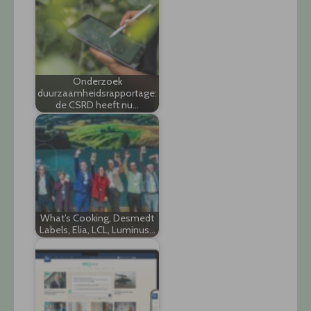
Onderzoek
duurzaamheidsrapportage:
de CSRD heeft nu…
What’s Cooking, Desmedt
Labels, Elia, LCL, Luminus…