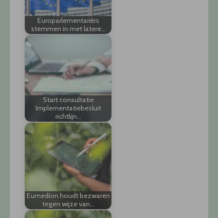
Europarlementariërs
stemmen in met latere…
Start consultatie
Implementatiebesluit
richtlijn…
Eumedion houdt bezwaren
tegen wijze van…