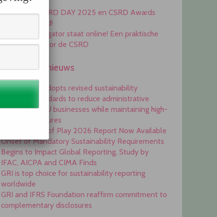
Awards 2025
Inschrijving CSRD DAY 2025 en CSRD Awards
2025 geopend!
De ESRS Navigator staat online! Een praktische
handleiding voor de CSRD
Engelstalig nieuws
Commission adopts revised sustainability
reporting standards to reduce administrative
burdens for EU businesses while maintaining high-
quality disclosures
EFRAG State of Play 2026 Report Now Available
Onset of Mandatory Sustainability Requirements
Begins to Impact Global Reporting, Study by
IFAC, AICPA and CIMA Finds
GRI is top choice for sustainability reporting
worldwide
GRI and IFRS Foundation reaffirm commitment to
complementary disclosures