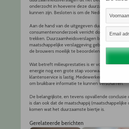
onderzocht in hoeverre deze duurzaamheidsverslag
kunnen zijn. Besloten is om de Nederlandse bierm
Aan de hand van de uitgegeven duurzaamheidsver
consumentenonderzoek verricht door het O-team v
trekken. Duurzaamheidsverslagen blijken minder 
maatschappelijke verslaggeving gebeurt op een te
de brouwers moeilijk te beoordelen zijn en een ond
Wat betreft milieuprestaties is er vooral op het
energie nog een grote stap voorwaarts te maken. 
klantenservice is lastig. Medewerkers van consume
om bruikbare informatie te kunnen verschaffen.
De belangrijkste, en tevens opvallende conclusie 
is dan ook dat de maatschappij (maatschappelijke 
komen wat het duurzaamste biertje is.
Gerelateerde berichten