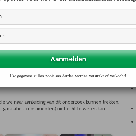
en maatschappelijke organisaties werkelijk tot nut
arkt als voorbeeldsector voor dit onderzoek te nemen.
slagen, van gesprekken met de brouwers en van een
an Natuur en Milieu, kunnen we een aantal conclusies
hanteerbaar dan ze zouden kunnen zijn. De
 algemene en vrije manier, waardoor de prestaties van
erlinge vergelijking onmogelijk te maken is.
 gebied van duurzame landbouw en het gebruik van groene
Het achterhalen van milieu-informatie via de
Uw gegevens zullen nooit aan derden worden verstrekt of verkocht!
ntenservices blijken vaak zelf niet voldoende ingelicht
die we naar aanleiding van dit onderzoek kunnen trekken,
organisaties, consumenten) niet echt te weten kan