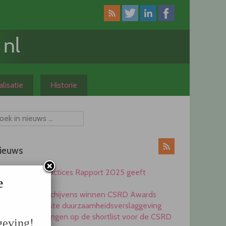
lisatie
Historie
ieuws
CSRD Best Practices Rapport 2025 geeft
e
inspiratie
Heijmans en Schijvens winnen CSRD Awards
2025 voor beste duurzaamheidsverslaggeving
Elf ondernemingen op de shortlist voor de CSRD
geving!