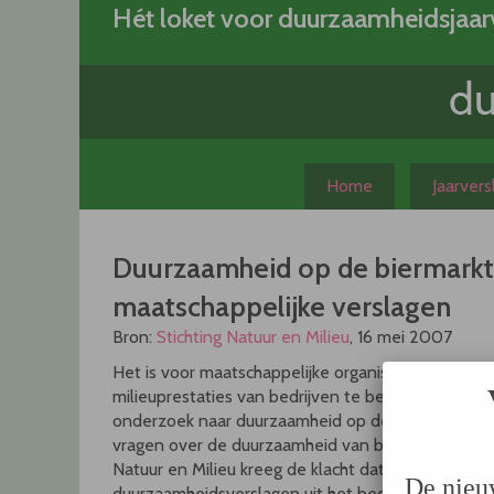
Skip
Hét loket voor duurzaamheidsjaar
to
content
Home
Jaarver
Duurzaamheid op de biermarkt
maatschappelijke verslagen
Bron:
Stichting Natuur en Milieu
, 16 mei 2007
Het is voor maatschappelijke organisaties bijna n
milieuprestaties van bedrijven te beoordelen. Die c
onderzoek naar duurzaamheid op de Nederlandse 
vragen over de duurzaamheid van bier, krijgen na
Natuur en Milieu kreeg de klacht dat maatschappeli
De nieu
duurzaamheidsverslagen uit het bedrijfsleven doe