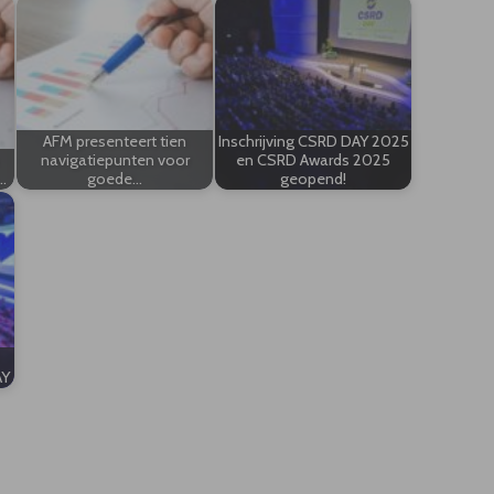
AFM presenteert tien
Inschrijving CSRD DAY 2025
navigatiepunten voor
en CSRD Awards 2025
…
goede…
geopend!
AY