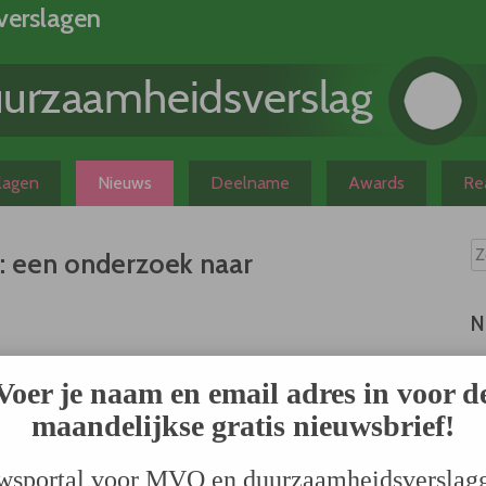
verslagen
slagen
Nieuws
Deelname
Awards
Rea
: een onderzoek naar
N
iet mogelijk om op grond van duurzaamheidsverslagen de
Voer je naam en email adres in voor d
onclusie trekt Stichting Natuur en Milieu in een
biermarkt (mei 2007). Ook consumenten die bellen met
maandelijkse gratis nieuwsbrief!
uwelijks goede informatie van de consumentenservice.
jke organisaties weinig tot niets met
wsportal voor MVO en duurzaamheidsverslag
n. Natuur en Milieu heeft de handschoen opgepakt en