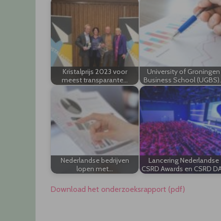
Kristalprijs 2023 voor
University of Groningen
meest transparante…
Business School (UGBS)
Nederlandse bedrijven
Lancering Nederlandse
lopen met…
CSRD Awards en CSRD D
Download het onderzoeksrapport (pdf)