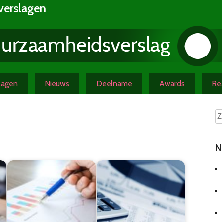
verslagen
slagen
Nieuws
Deelname
Awards
Rea
N