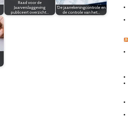
Raad voor de
Jaarverslaggeving
'De jaarrekeningcontrole en
publiceert overzicht…
de controle van het…