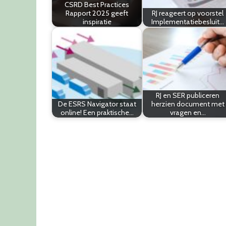
CSRD Best Practices
Rapport 2025 geeft
RJ reageert op voorstel
inspiratie
Implementatiebesluit…
RJ en SER publiceren
De ESRS Navigator staat
herzien document met
online! Een praktische…
vragen en…
Post
navigation