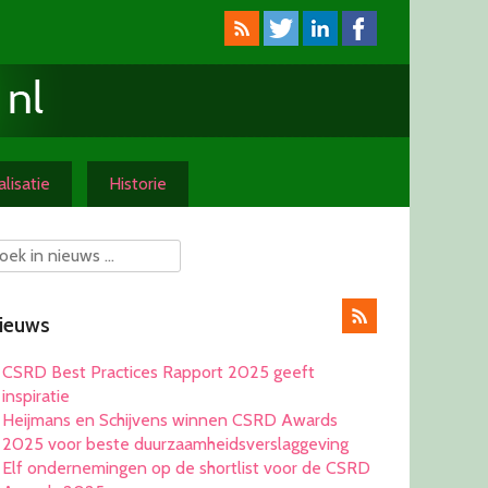
lisatie
Historie
ieuws
CSRD Best Practices Rapport 2025 geeft
inspiratie
Heijmans en Schijvens winnen CSRD Awards
2025 voor beste duurzaamheidsverslaggeving
Elf ondernemingen op de shortlist voor de CSRD