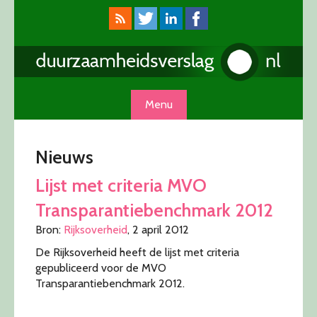
Skip
to
content
Menu
Nieuws
Lijst met criteria MVO
Transparantiebenchmark 2012
Bron:
Rijksoverheid
, 2 april 2012
De Rijksoverheid heeft de lijst met criteria
gepubliceerd voor de MVO
Transparantiebenchmark 2012.